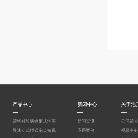
产品中心
新闻中心
关于泡
碳钢衬玻璃钢框式泡芙
新闻资讯
公司简
短视频黄
慢速立式框式泡芙短视
应用案例
视频中