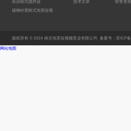
频黄
双层框式搅拌器
技术文章
荣誉资
碳钢衬塑框式泡芙短视
频黄
版权所有 © 2024 南京泡芙短视频泵业有限公司
备案号：苏ICP
网站地图