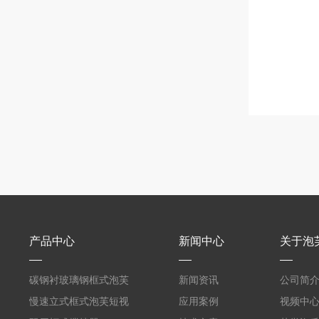
产品中心
新闻中心
关于泡
碳钢衬玻璃钢框式泡芙
新闻资讯
公司简
短视频黄
慢速立式框式泡芙短视
应用案例
视频中