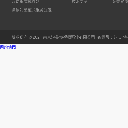
频黄
双层框式搅拌器
技术文章
荣誉资
碳钢衬塑框式泡芙短视
频黄
版权所有 © 2024 南京泡芙短视频泵业有限公司
备案号：苏ICP
网站地图