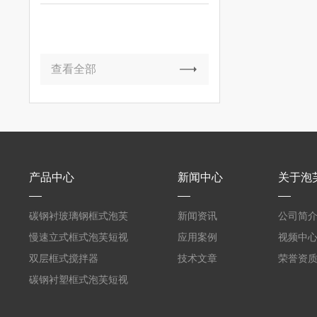
查看全部
产品中心
新闻中心
关于泡
碳钢衬玻璃钢框式泡芙
新闻资讯
公司简
短视频黄
慢速立式框式泡芙短视
应用案例
视频中
频黄
双层框式搅拌器
技术文章
荣誉资
碳钢衬塑框式泡芙短视
频黄