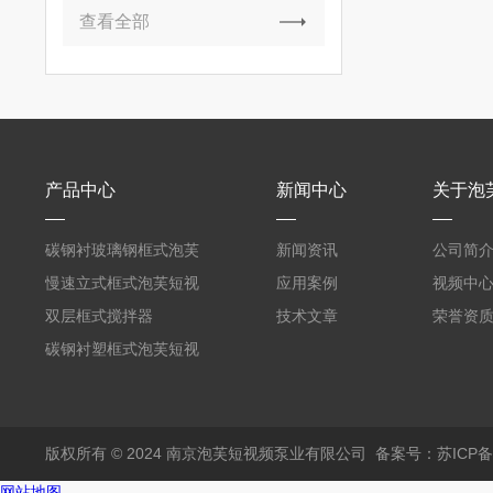
查看全部
产品中心
新闻中心
关于泡
碳钢衬玻璃钢框式泡芙
新闻资讯
公司简
短视频黄
慢速立式框式泡芙短视
应用案例
视频中
频黄
双层框式搅拌器
技术文章
荣誉资
碳钢衬塑框式泡芙短视
频黄
版权所有 © 2024 南京泡芙短视频泵业有限公司
备案号：苏ICP
网站地图