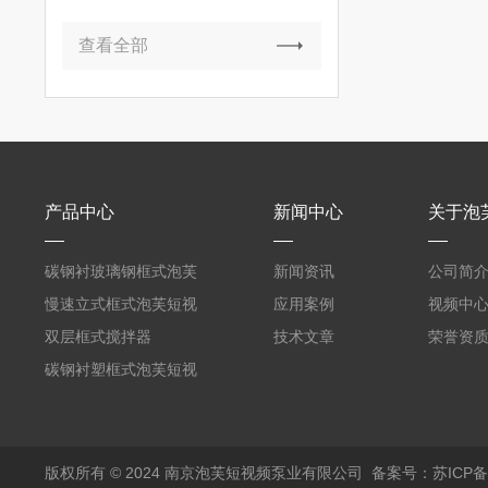
查看全部
产品中心
新闻中心
关于泡
碳钢衬玻璃钢框式泡芙
新闻资讯
公司简
短视频黄
慢速立式框式泡芙短视
应用案例
视频中
频黄
双层框式搅拌器
技术文章
荣誉资
碳钢衬塑框式泡芙短视
频黄
版权所有 © 2024 南京泡芙短视频泵业有限公司
备案号：苏ICP备