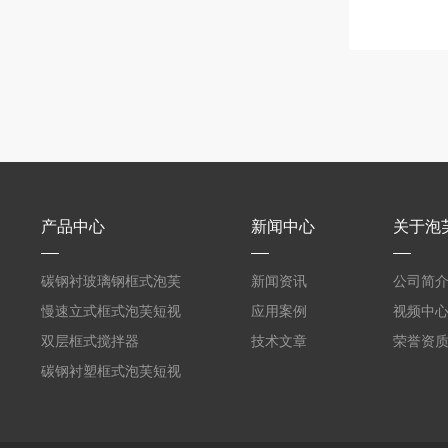
产品中心
新闻中心
关于泡
碳钢衬玻璃钢框式泡芙
新闻资讯
公司简
短视频黄
慢速立式框式泡芙短视
应用案例
视频中
频黄
双层框式搅拌器
技术文章
荣誉资
碳钢衬塑框式泡芙短视
频黄