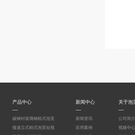
产品中心
新闻中心
关于泡
碳钢衬玻璃钢框式泡芙
新闻资讯
公司简
短视频黄
慢速立式框式泡芙短视
应用案例
视频中