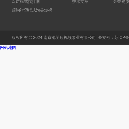
频黄
双层框式搅拌器
技术文章
荣誉资
碳钢衬塑框式泡芙短视
频黄
版权所有 © 2024 南京泡芙短视频泵业有限公司
备案号：苏ICP
网站地图